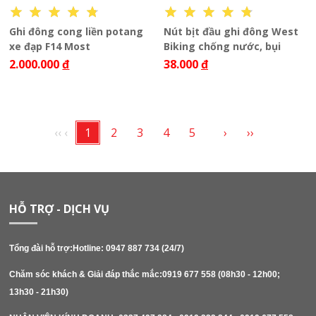
Ghi đông cong liền potang
Nút bịt đầu ghi đông West
xe đạp F14 Most
Biking chống nước, bụi
2.000.000
đ
38.000
đ
‹‹
‹
1
2
3
4
5
›
››
HỖ TRỢ - DỊCH VỤ
Tổng đài hỗ trợ:Hotline: 0947 887 734 (24/7)
Chăm sóc khách & Giải đáp thắc mắc:0919 677 558 (08h30 - 12h00; 
13h30 - 21h30)