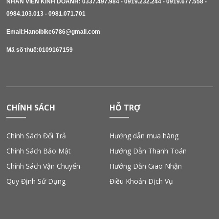
NHÂN VIÊN KÍNH DOANH: 0337.497.984 - 0919.232.244 - 0919.677.558 - 
0984.103.013 - 0981.071.701 
Email:Hanoibike6786@gmail.com
Mã số thuế:0109167159
CHÍNH SÁCH
HỖ TRỢ
Chính Sách Đổi Trả
Hướng dẫn mua hàng
Chính Sách Bảo Mật
Hướng Dẫn Thanh Toán
Chính Sách Vận Chuyển
Hướng Dẫn Giao Nhận
Quy Định Sử Dụng
Điều Khoản Dịch Vụ