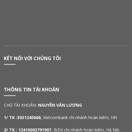
KẾT NỐI VỚI CHÚNG TÔI
THÔNG TIN TÀI KHOẢN
CHỦ TÀI KHOẢN:
NGUYỄN VĂN LƯƠNG
1/ TK :3031240666
, Vietcombank chi nhánh hoàn kiếm, HN
2/ TK : 12410003791907
, BiDV chi nhánh hoàn kiếm, Hà Nội.