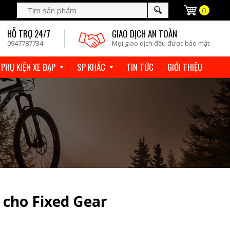
0
HỖ TRỢ 24/7
GIAO DỊCH AN TOÀN
0947787734
Mọi giao dịch đều được bảo mật
 PHỤ KIỆN XE ĐẠP
SP KHÁC
TIN TỨC
GIỚI THIỆU
 cho Fixed Gear