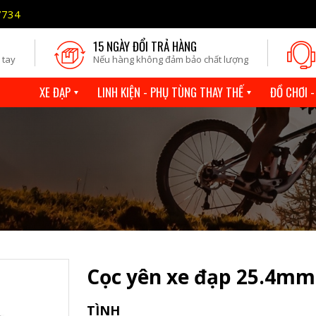
7734
15 NGÀY ĐỔI TRẢ HÀNG
 tay
Nếu hàng không đảm bảo chất lượng
XE ĐẠP
LINH KIỆN - PHỤ TÙNG THAY THẾ
ĐỒ CHƠI -
Cọc yên xe đạp 25.4mm
TÌNH