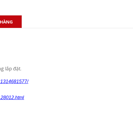
 HÀNG
g lắp đặt.
/21314681577/
128012.html